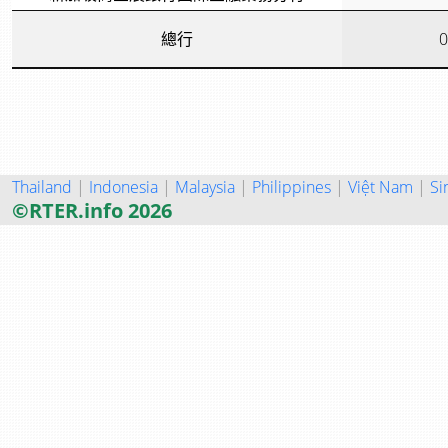
總行
0
Thailand
|
Indonesia
|
Malaysia
|
Philippines
|
Việt Nam
|
Si
©RTER.info 2026