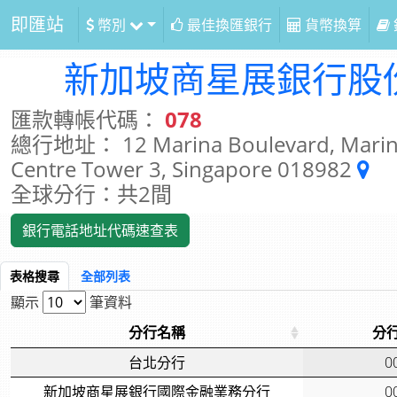
即匯站
幣別
最佳換匯銀行
貨幣換算
新加坡商星展銀行股
匯款轉帳代碼：
078
總行地址： 12 Marina Boulevard, Marina 
Centre Tower 3, Singapore 018982
全球分行：共2間
銀行電話地址代碼速查表
表格搜尋
全部列表
顯示
筆資料
分行名稱
分
台北分行
0
新加坡商星展銀行國際金融業務分行
0