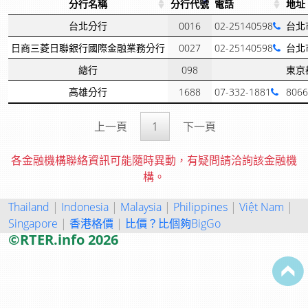
分行名稱
分行代號
電話
地址
台北分行
0016
02-25140598
台北
日商三菱日聯銀行國際金融業務分行
0027
02-25140598
台北
總行
098
東京
高雄分行
1688
07-332-1881
80
上一頁
1
下一頁
各金融機構聯絡資訊可能隨時異動，有疑問請洽詢該金融機
構。
Thailand
|
Indonesia
|
Malaysia
|
Philippines
|
Việt Nam
|
Singapore
|
香港格價
|
比價？比個夠BigGo
©RTER.info 2026