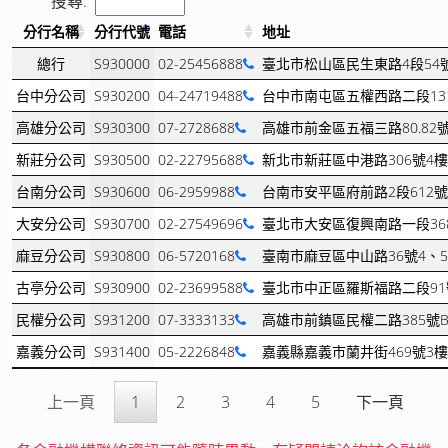
搜尋:
分行名稱
分行代號
電話
地址
總行
S930000
02-25456888
臺北市松山區民生東路4段54
台中分公司
S930200
04-24719488
台中市南屯區五權西路二段13
高雄分公司
S930300
07-2728688
高雄市前金區五福三路80.82
新莊分公司
S930500
02-22795688
新北市新莊區中港路306號4樓
台南分公司
S930600
06-2959988
台南市安平區府前路2段612號
大安分公司
S930700
02-27549696
臺北市大安區復興南路一段36
麻豆分公司
S930800
06-5720168
臺南市麻豆區中山路36號4、
古亭分公司
S930900
02-23699588
臺北市中正區羅斯福路二段91號
民權分公司
S931200
07-3333133
高雄市前鎮區民權二路385號B
嘉義分公司
S931400
05-2226848
嘉義縣嘉義市蘭井街469號3樓
上一頁
1
2
3
4
5
下一頁