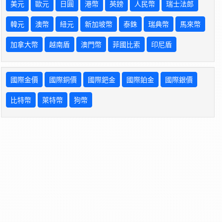
美元
歐元
日圓
港幣
英鎊
人民幣
瑞士法郎
韓元
澳幣
紐元
新加坡幣
泰銖
瑞典幣
馬來幣
加拿大幣
越南盾
澳門幣
菲國比索
印尼盾
國際金價
國際銅價
國際鈀金
國際鉑金
國際銀價
比特幣
萊特幣
狗幣