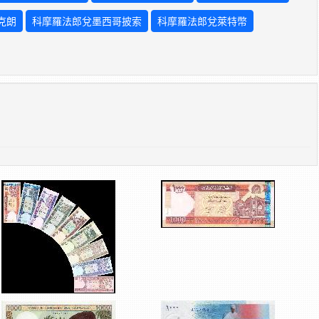
克朗
科摩羅法郎兌墨西哥披索
科摩羅法郎兌萊特幣