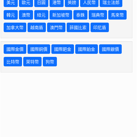
美元
歐元
日圓
港幣
英鎊
人民幣
瑞士法郎
韓元
澳幣
紐元
新加坡幣
泰銖
瑞典幣
馬來幣
加拿大幣
越南盾
澳門幣
菲國比索
印尼盾
國際金價
國際銅價
國際鈀金
國際鉑金
國際銀價
比特幣
萊特幣
狗幣