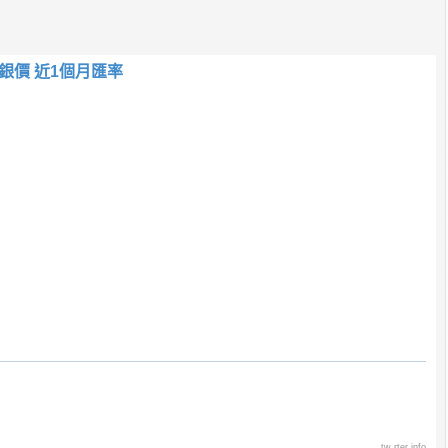
銀價 近1個月匯率
tw.rter.info