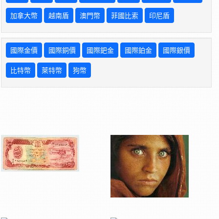
加拿大幣
越南盾
澳門幣
菲國比索
印尼盾
國際金價
國際銅價
國際鈀金
國際鉑金
國際銀價
比特幣
萊特幣
狗幣