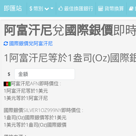
即匯站
幣別
最佳換匯銀行
貨幣換算
阿富汗尼
兌
國際銀價
即
國際銀價兌阿富汗尼
1
阿富汗尼等於
1
盎司(Oz)國際
$
Amount
阿富汗尼AFN即時價位 :
1阿富汗尼
等於
1美元
1美元
等於
1阿富汗尼
國際銀價SILVER1OZ999NY即時價位 :
1盎司(Oz)國際銀價
等於
1美元
1美元
等於
1盎司(Oz)國際銀價