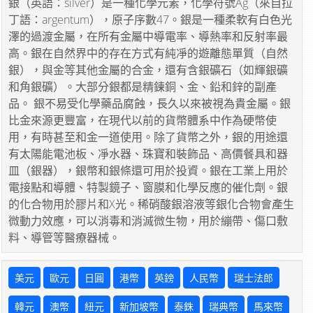
銀（英語：silver）是一種化學元素，化學符號Ag（來自拉
丁語：argentum），原子序數47。銀是一種柔軟有白色光
澤的過渡金屬，在所有金屬中導電率、導熱率和反射率最
高。銀在自然界中的存在方式有純凈的遊離態單質（自然
銀），與金等其他金屬的合金，還有含銀礦石（如輝銀礦
和角銀礦）。大部分銀都是精鍊銅、金、鉛和鋅的副產
品。 銀不易受化學藥品腐蝕，長久以來被視為貴金屬。銀
比金來源更豐富，在現代以前的貨幣體系中作為硬幣使
用，有時甚至和金一道使用。除了貨幣之外，銀的用途還
有太陽能電池板、凈水器、珠寶和裝飾品、高價餐具和器
皿（銀器），銀幣和銀條還可用於投資。銀在工業上用於
電接點和導體、特製鏡子、窗膜和化學反應的催化劑。銀
的化合物用於膠片和X光。稀硝酸銀溶液等銀化合物會產生
微動力效應，可以消毒和消滅微生物，用於繃帶、傷口敷
料、導管等醫療器械。
美元
歐元
日圓
港幣
英鎊
人民幣
瑞士法郎
韓元
澳幣
紐元
新加坡幣
泰銖
瑞典幣
馬來幣