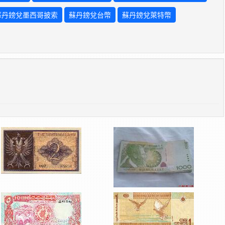
蘇丹鎊兌墨西哥披索
蘇丹鎊兌台幣
蘇丹鎊兌萊特幣