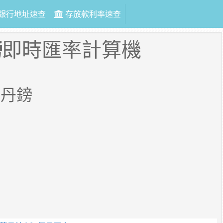
銀行地址速查
存放款利率速查
鎊
即時匯率計算機
蘇丹鎊