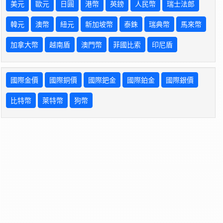
美元
歐元
日圓
港幣
英鎊
人民幣
瑞士法郎
韓元
澳幣
紐元
新加坡幣
泰銖
瑞典幣
馬來幣
加拿大幣
越南盾
澳門幣
菲國比索
印尼盾
國際金價
國際銅價
國際鈀金
國際鉑金
國際銀價
比特幣
萊特幣
狗幣