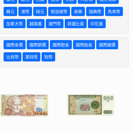
韓元
澳幣
紐元
新加坡幣
泰銖
瑞典幣
馬來幣
加拿大幣
越南盾
澳門幣
菲國比索
印尼盾
國際金價
國際銅價
國際鈀金
國際鉑金
國際銀價
比特幣
萊特幣
狗幣