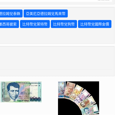
德拉姆兌泰銖
亞美尼亞德拉姆兌馬來幣
墨西哥披索
比特幣兌萊特幣
比特幣兌狗幣
比特幣兌國際金價