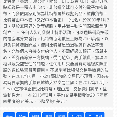
比特幣（英語：Bitcoin，縮寫：BTC 或者 XBT）被部分觀
點認為是一種去中心化，非普遍全球可支付的電子加密貨
幣，而多數國家則認為比特幣屬於虛擬商品，並非貨幣。
比特幣由中本聰（又譯中本哲史）（化名）於2009年1月3
日，基於無國界的對等網路，用共識主動性開源軟體發明
創立。。 任何人皆可參與比特幣活動，可以通過稱為挖礦
的電腦運算來發行。比特幣協定數量上限為2100萬個，以
避免通貨膨脹問題。使用比特幣是透過私鑰作為數字簽
名，允許個人直接支付給他人，不需經過如銀行、清算中
心、證券商等第三方機構，從而避免了高手續費、繁瑣流
程以及受監管性的問題，任何用戶只要擁有可連線網際網
路的數位裝置皆可使用。 不過隨著比特幣交易手續費的波
動，在2017年6月，小於1毫比特的交易已不現實，因為交
易時要承擔的手續費遠遠大於交易金額；在2017年12月，
Steam宣布停止接受比特幣，理由是「交易費用高昂，且
波動性大」，在2018年2月，平均交易手續費從2017年第
四季度的34美元，下降至約1美元。
美元
歐元
日圓
港幣
英鎊
人民幣
瑞士法郎