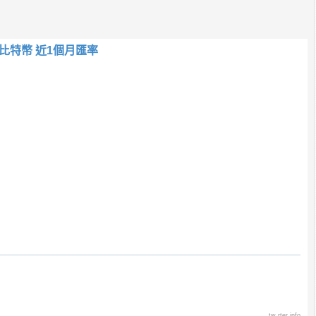
比特幣 近1個月匯率
tw.rter.info