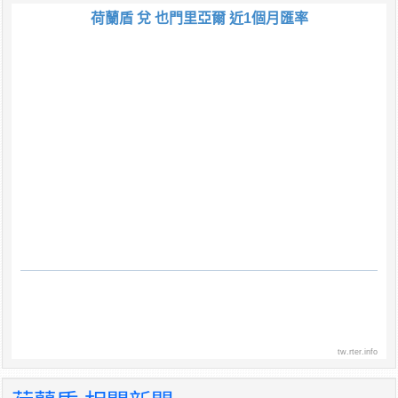
荷蘭盾 兌 也門里亞爾 近1個月匯率
tw.rter.info