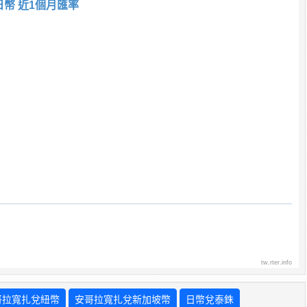
日幣 近1個月匯率
tw.rter.info
哥拉寬扎兌紐幣
安哥拉寬扎兌新加坡幣
日幣兌泰銖