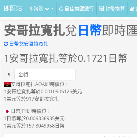
即匯站
幣別
最佳換匯銀行
貨幣換算
安哥拉寬扎
兌
日幣
即時
日幣兌安哥拉寬扎
1
安哥拉寬扎等於
0.1721
日幣
$
Amount
安哥拉寬扎AOA即時價位 :
1安哥拉寬扎
等於
0.0010905125美元
1美元
等於
917安哥拉寬扎
日幣JPY即時價位 :
1日幣
等於
0.006336935美元
1美元
等於
157.8049958日幣