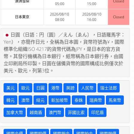
澳洲雪梨
Closed
05:00
15:00
2026/08/10
2026/08/10
日本東京
Closed
08:00
16:00
日圓（日語：円〔圓〕／えん〔ゑん〕，日語羅馬字：
Yen），亦簡作日元，全稱為日本圓，貨幣符號為¥，國際
標準化組織ISO 4217的貨幣代碼為JPY，是日本的官方貨
幣。其發行機構為日本銀行，紙幣稱為日本銀行券，由國
立印刷局所印製。日圓在儲備貨幣的國際構成比例僅次於
美元、歐元，列第3位。
美元
歐元
日圓
港幣
英鎊
人民幣
瑞士法郎
韓元
澳幣
紐元
新加坡幣
泰銖
瑞典幣
馬來幣
加拿大幣
越南盾
澳門幣
菲國比索
印尼盾
國際金價
國際銅價
國際鈀金
國際鉑金
國際銀價