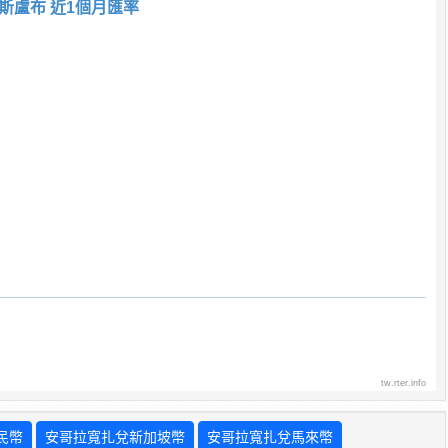
斯盧布 近1個月匯率
tw.rter.info
民幣
安哥拉寬扎兌新加坡幣
安哥拉寬扎兌馬來幣