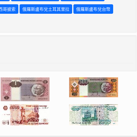
西哥披索
俄羅斯盧布兌土耳其里拉
俄羅斯盧布兌台幣