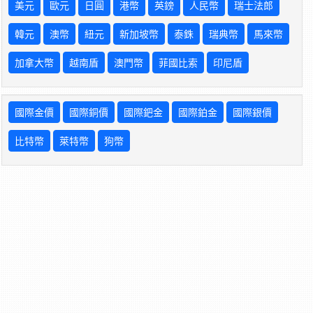
美元
歐元
日圓
港幣
英鎊
人民幣
瑞士法郎
韓元
澳幣
紐元
新加坡幣
泰銖
瑞典幣
馬來幣
加拿大幣
越南盾
澳門幣
菲國比索
印尼盾
國際金價
國際銅價
國際鈀金
國際鉑金
國際銀價
比特幣
萊特幣
狗幣