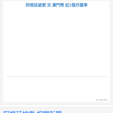
阿根廷披索 兌 澳門幣 近1個月匯率
tw.rter.info