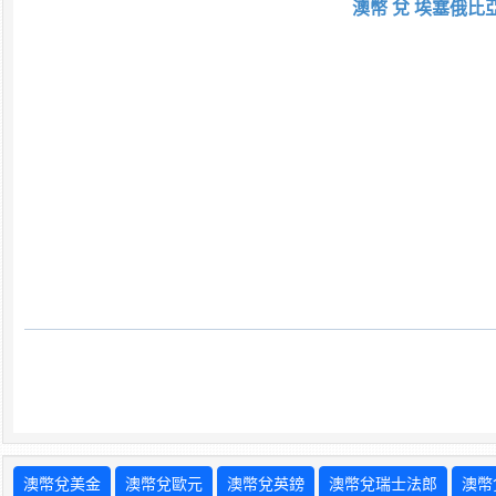
澳幣 兌 埃塞俄比
澳幣兌美金
澳幣兌歐元
澳幣兌英鎊
澳幣兌瑞士法郎
澳幣