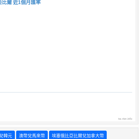
亞比爾 近1個月匯率
tw.rter.info
兌韓元
澳幣兌馬來幣
埃塞俄比亞比爾兌加拿大幣