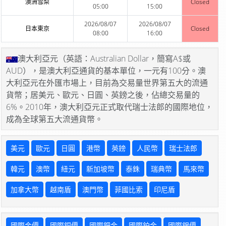
澳洲雪梨
Closed
05:00
15:00
2026/08/07
2026/08/07
日本東京
Closed
08:00
16:00
澳大利亞元（英語：Australian Dollar，簡寫A$或
AUD），是澳大利亞通貨的基本單位，一元有100分。澳
大利亞元在外匯市場上，目前為交易量世界第五大的流通
貨幣；居美元、歐元、日圓、英鎊之後，佔總交易量的
6%。2010年，澳大利亞元正式取代瑞士法郎的國際地位，
成為全球第五大流通貨幣。
美元
歐元
日圓
港幣
英鎊
人民幣
瑞士法郎
韓元
澳幣
紐元
新加坡幣
泰銖
瑞典幣
馬來幣
加拿大幣
越南盾
澳門幣
菲國比索
印尼盾
國際金價
國際銅價
國際鈀金
國際鉑金
國際銀價