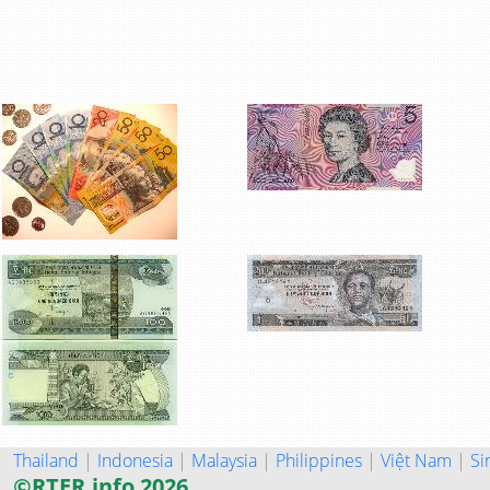
Thailand
|
Indonesia
|
Malaysia
|
Philippines
|
Việt Nam
|
Si
©RTER.info 2026