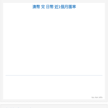
澳幣 兌 日幣 近1個月匯率
tw.rter.info