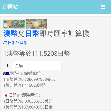
即匯站
澳幣
兌
日幣
即時匯率計算機
日幣兌澳幣
1
澳幣等於
111.5208
日幣
$
Amount
澳幣AUD即時價位 :
1澳幣
等於
0.7066997968美元
1美元
等於
1.415028澳幣
日幣JPY即時價位 :
1日幣
等於
0.006336935美元
1美元
等於
157.8049958日幣