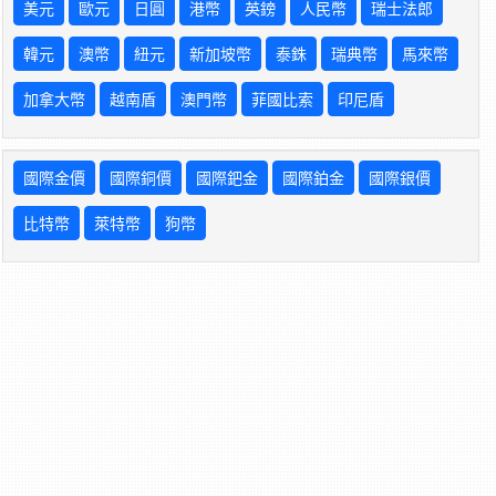
美元
歐元
日圓
港幣
英鎊
人民幣
瑞士法郎
韓元
澳幣
紐元
新加坡幣
泰銖
瑞典幣
馬來幣
加拿大幣
越南盾
澳門幣
菲國比索
印尼盾
國際金價
國際銅價
國際鈀金
國際鉑金
國際銀價
比特幣
萊特幣
狗幣