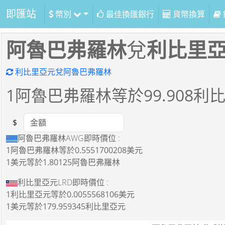
即匯站
幣別
最佳換匯銀行
貨幣換算
阿魯巴弗羅林
兌
利比里
利比里亞元兌阿魯巴弗羅林
1
阿魯巴弗羅林等於
99.908
利
$
Amount
阿魯巴弗羅林AWG即時價位 :
1阿魯巴弗羅林
等於
0.5551700208美元
1美元
等於
1.80125阿魯巴弗羅林
利比里亞元LRD即時價位 :
1利比里亞元
等於
0.0055568106美元
1美元
等於
179.959345利比里亞元