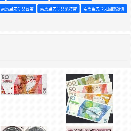
索馬里先令兌台幣
索馬里先令兌萊特幣
索馬里先令兌國際銀價