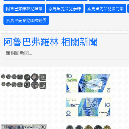
阿魯巴弗羅林兌紐幣
索馬里先令兌泰銖
索馬里先令兌澳門幣
索馬里先令兌國際銅價
阿魯巴弗羅林 相關新聞
無相關新聞...