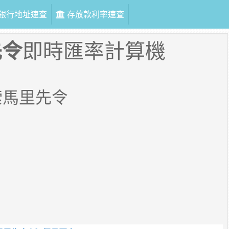
銀行地址速查
存放款利率速查
先令
即時匯率計算機
索馬里先令