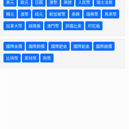
美元
歐元
日圓
港幣
英鎊
人民幣
瑞士法郎
韓元
澳幣
紐元
新加坡幣
泰銖
瑞典幣
馬來幣
加拿大幣
越南盾
澳門幣
菲國比索
印尼盾
國際金價
國際銅價
國際鈀金
國際鉑金
國際銀價
比特幣
萊特幣
狗幣