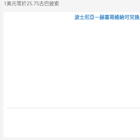
1美元
等於
25.75古巴披索
波士尼亞－赫塞哥維納可兌換馬