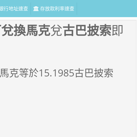
銀行地址速查
存放款利率速查
可兌換馬克
兌
古巴披索
即
馬克等於
15.1985
古巴披索