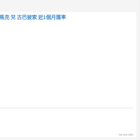
克 兌 古巴披索 近1個月匯率
tw.rter.info