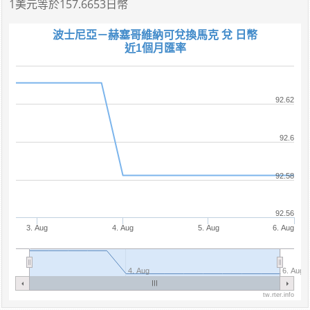
1美元
等於
157.6653日幣
波士尼亞－赫塞哥維納可兌換馬克 兌 日幣
近1個月匯率
92.62
92.6
92.58
92.56
3. Aug
4. Aug
5. Aug
6. Aug
4. Aug
6. Aug
tw.rter.info