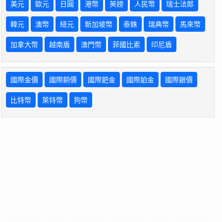
美元
歐元
日圓
港幣
英鎊
人民幣
瑞士法郎
韓元
澳幣
紐元
新加坡幣
泰銖
瑞典幣
馬來幣
加拿大幣
越南盾
澳門幣
菲國比索
印尼盾
國際金價
國際銅價
國際鈀金
國際鉑金
國際銀價
比特幣
萊特幣
狗幣