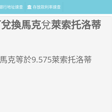
銀行地址速查
存放款利率速查
可兌換馬克
兌
萊索托洛蒂
馬克等於
9.575
萊索托洛蒂