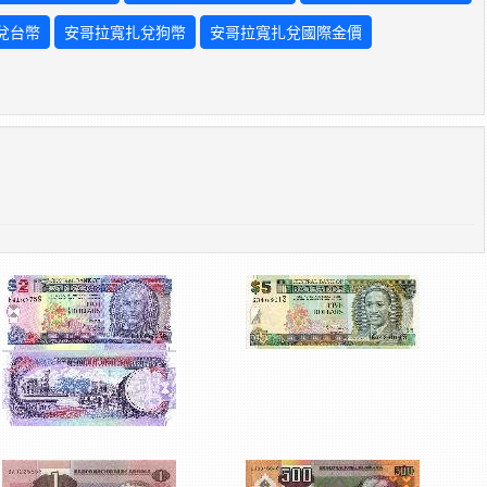
兌台幣
安哥拉寬扎兌狗幣
安哥拉寬扎兌國際金價