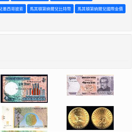
兌墨西哥披索
馬其頓第納爾兌比特幣
馬其頓第納爾兌國際金價