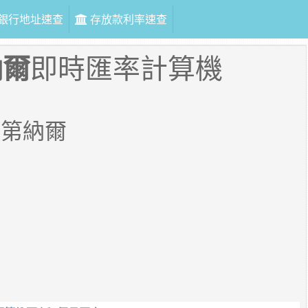
銀行地址速查
存放款利率速查
納爾
即時匯率計算機
頓第納爾