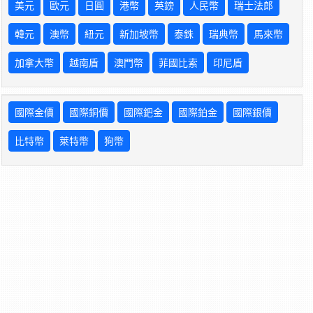
美元
歐元
日圓
港幣
英鎊
人民幣
瑞士法郎
韓元
澳幣
紐元
新加坡幣
泰銖
瑞典幣
馬來幣
加拿大幣
越南盾
澳門幣
菲國比索
印尼盾
國際金價
國際銅價
國際鈀金
國際鉑金
國際銀價
比特幣
萊特幣
狗幣