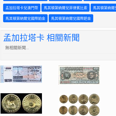
孟加拉塔卡兌澳門幣
馬其頓第納爾兌菲律賓比索
馬其頓第納爾
馬其頓第納爾兌國際鉑金
馬其頓第納爾兌國際鈀金
孟加拉塔卡 相關新聞
無相關新聞...