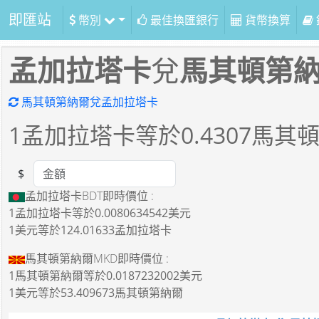
即匯站
幣別
最佳換匯銀行
貨幣換算
孟加拉塔卡
兌
馬其頓第
馬其頓第納爾兌孟加拉塔卡
1
孟加拉塔卡等於
0.4307
馬其
$
Amount
孟加拉塔卡BDT即時價位 :
1孟加拉塔卡
等於
0.0080634542美元
1美元
等於
124.01633孟加拉塔卡
馬其頓第納爾MKD即時價位 :
1馬其頓第納爾
等於
0.0187232002美元
1美元
等於
53.409673馬其頓第納爾