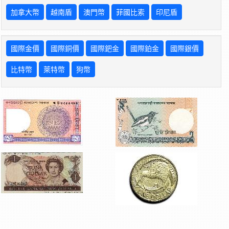
加拿大幣
越南盾
澳門幣
菲國比索
印尼盾
國際金價
國際銅價
國際鈀金
國際鉑金
國際銀價
比特幣
萊特幣
狗幣