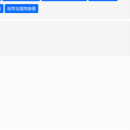
價
紐幣兌國際銀價