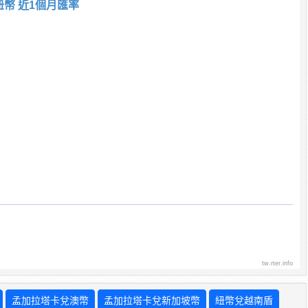
紐幣 近1個月匯率
tw.rter.info
孟加拉塔卡兌澳幣
孟加拉塔卡兌新加坡幣
紐幣兌越南盾