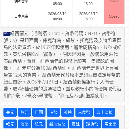
澳洲雪梨
Closed
05:00
15:00
2026/08/10
2026/08/10
日本東京
Closed
08:00
16:00
紐西蘭元（毛利語：Tāra，貨幣代碼：NZD，貨幣符
號：$）是紐西蘭、庫克群島、紐埃、托克勞及皮特凱恩群
島的法定貨幣，於1967年起使用。通常簡稱為$、NZ$或紐
元，英語俗稱Kiwi（鷸鴕），原因是因為一般鷸鴕用來代
表紐西蘭，而且一紐西蘭元的銀幣上印有一隻鷸鴕的圖
像。一紐元可分為100紐西蘭仙。 紐西蘭元是世界上貿易
量第12大的貨幣。 紐西蘭元代替原本是紐西蘭法定貨幣的
紐西蘭鎊。2006年7月31日，紐西蘭儲備銀行引入新硬
幣，取消5仙硬幣的流通地位，並以較細小的新硬幣取代沿
用的1毫，2毫及5毫硬幣；而1元及2元則繼續使用。
美元
歐元
日圓
港幣
英鎊
人民幣
瑞士法郎
韓元
澳幣
紐元
新加坡幣
泰銖
瑞典幣
馬來幣