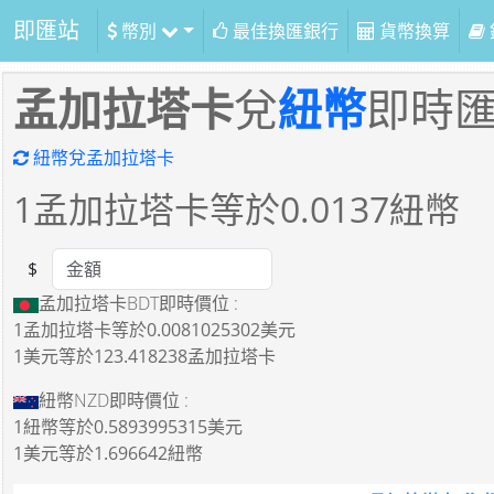
即匯站
幣別
最佳換匯銀行
貨幣換算
孟加拉塔卡
兌
紐幣
即時
紐幣兌孟加拉塔卡
1
孟加拉塔卡等於
0.0137
紐幣
$
Amount
孟加拉塔卡BDT即時價位 :
1孟加拉塔卡
等於
0.0081025302美元
1美元
等於
123.418238孟加拉塔卡
紐幣NZD即時價位 :
1紐幣
等於
0.5893995315美元
1美元
等於
1.696642紐幣