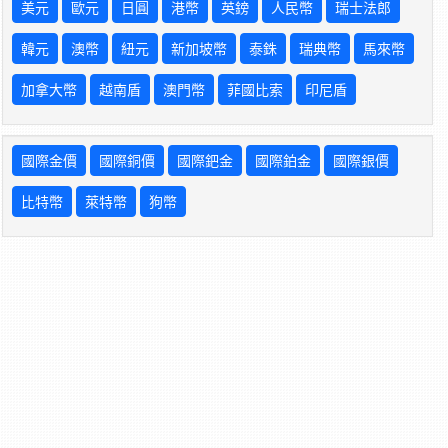
美元
歐元
日圓
港幣
英鎊
人民幣
瑞士法郎
韓元
澳幣
紐元
新加坡幣
泰銖
瑞典幣
馬來幣
加拿大幣
越南盾
澳門幣
菲國比索
印尼盾
國際金價
國際銅價
國際鈀金
國際鉑金
國際銀價
比特幣
萊特幣
狗幣