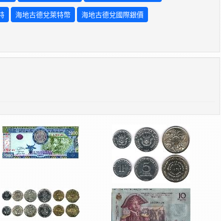
特
海地古德兌萊特幣
海地古德兌國際銀價