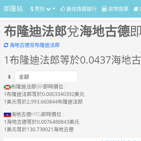
即匯站
幣別
最佳換匯銀行
貨幣換算
布隆迪法郎
兌
海地古德
海地古德兌布隆迪法郎
1
布隆迪法郎等於
0.0437
海地
$
Amount
布隆迪法郎BIF即時價位 :
1布隆迪法郎
等於
0.0003340392美元
1美元
等於
2,993.660844布隆迪法郎
海地古德HTG即時價位 :
1海地古德
等於
0.0076488843美元
1美元
等於
130.738021海地古德