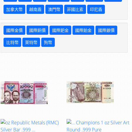
加拿大幣
越南盾
澳門幣
菲國比索
印尼盾
國際金價
國際銅價
國際鈀金
國際鉑金
國際銀價
比特幣
萊特幣
狗幣