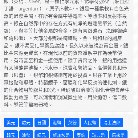
銀（英語：silver）是一種化學元素，化學符號Ag（來自拉
丁語：argentum），原子序數47。銀是一種柔軟有白色光
澤的過渡金屬，在所有金屬中導電率、導熱率和反射率最
高。銀在自然界中的存在方式有純凈的遊離態單質（自然
銀），與金等其他金屬的合金，還有含銀礦石（如輝銀礦
和角銀礦）。大部分銀都是精鍊銅、金、鉛和鋅的副產
品。 銀不易受化學藥品腐蝕，長久以來被視為貴金屬。銀
比金來源更豐富，在現代以前的貨幣體系中作為硬幣使
用，有時甚至和金一道使用。除了貨幣之外，銀的用途還
有太陽能電池板、凈水器、珠寶和裝飾品、高價餐具和器
皿（銀器），銀幣和銀條還可用於投資。銀在工業上用於
電接點和導體、特製鏡子、窗膜和化學反應的催化劑。銀
的化合物用於膠片和X光。稀硝酸銀溶液等銀化合物會產生
微動力效應，可以消毒和消滅微生物，用於繃帶、傷口敷
料、導管等醫療器械。
美元
歐元
日圓
港幣
英鎊
人民幣
瑞士法郎
韓元
澳幣
紐元
新加坡幣
泰銖
瑞典幣
馬來幣