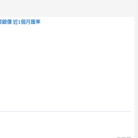
際銀價 近1個月匯率
tw.rter.info