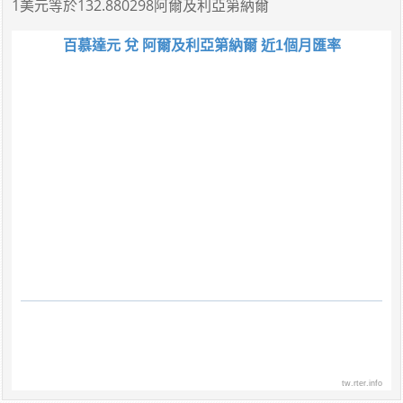
1美元
等於
132.880298阿爾及利亞第納爾
百慕達元 兌 阿爾及利亞第納爾 近1個月匯率
tw.rter.info