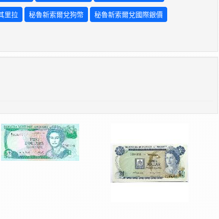
其里拉
秘魯新索爾兌狗幣
秘魯新索爾兌國際銀價