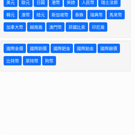
美元
歐元
日圓
港幣
英鎊
人民幣
瑞士法郎
韓元
澳幣
紐元
新加坡幣
泰銖
瑞典幣
馬來幣
加拿大幣
越南盾
澳門幣
菲國比索
印尼盾
國際金價
國際銅價
國際鈀金
國際鉑金
國際銀價
比特幣
萊特幣
狗幣