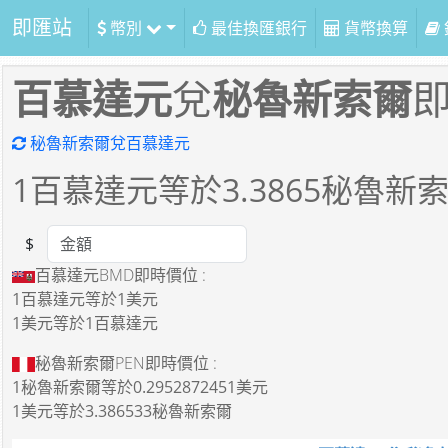
即匯站
幣別
最佳換匯銀行
貨幣換算
百慕達元
兌
秘魯新索爾
秘魯新索爾兌百慕達元
1
百慕達元等於
3.3865
秘魯新
$
Amount
百慕達元BMD即時價位 :
1百慕達元
等於
1美元
1美元
等於
1百慕達元
秘魯新索爾PEN即時價位 :
1秘魯新索爾
等於
0.2952872451美元
1美元
等於
3.386533秘魯新索爾