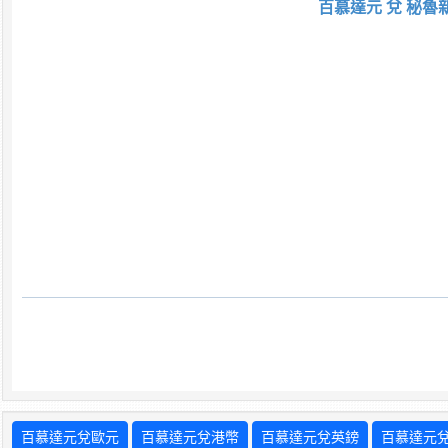
百慕達元 兌 秘魯
百慕達元兌歐元
百慕達元兌港幣
百慕達元兌英鎊
百慕達元