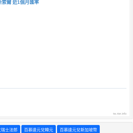
新索爾 近1個月匯率
tw.rter.info
兌瑞士法郎
百慕達元兌韓元
百慕達元兌新加坡幣