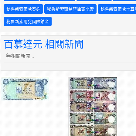
秘魯新索爾兌泰銖
秘魯新索爾兌菲律賓比索
秘魯新索爾兌土耳
秘魯新索爾兌國際鉑金
百慕達元 相關新聞
無相關新聞...