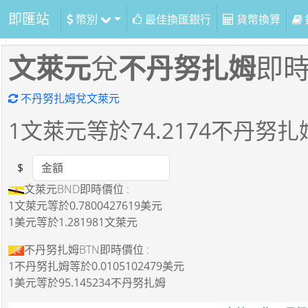
即匯站
幣別
最佳換匯銀行
貨幣換算
文萊元
兌
不丹努扎姆
即
不丹努扎姆兌文萊元
1
文萊元等於
74.2174
不丹努扎
$
Amount
文萊元BND即時價位 :
1文萊元
等於
0.7800427619美元
1美元
等於
1.281981文萊元
不丹努扎姆BTN即時價位 :
1不丹努扎姆
等於
0.0105102479美元
1美元
等於
95.145234不丹努扎姆