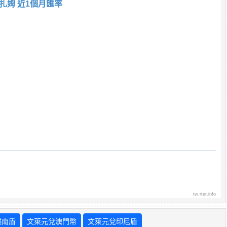
扎姆 近1個月匯率
tw.rter.info
越南盾
文萊元兌澳門幣
文萊元兌印尼盾