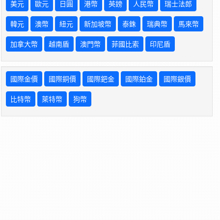
美元
歐元
日圓
港幣
英鎊
人民幣
瑞士法郎
韓元
澳幣
紐元
新加坡幣
泰銖
瑞典幣
馬來幣
加拿大幣
越南盾
澳門幣
菲國比索
印尼盾
國際金價
國際銅價
國際鈀金
國際鉑金
國際銀價
比特幣
萊特幣
狗幣