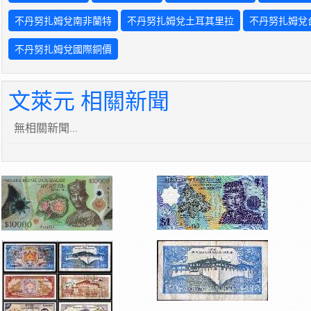
不丹努扎姆兌南非蘭特
不丹努扎姆兌土耳其里拉
不丹努扎姆兌
不丹努扎姆兌國際銅價
文萊元 相關新聞
無相關新聞...