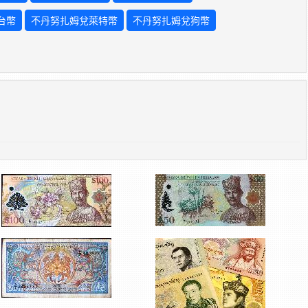
台幣
不丹努扎姆兌萊特幣
不丹努扎姆兌狗幣