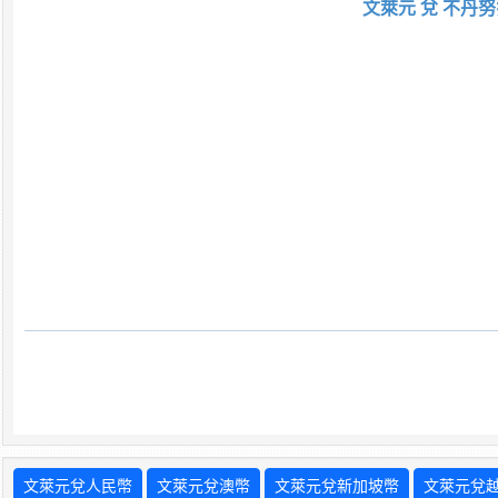
文萊元 兌 不丹努
文萊元兌人民幣
文萊元兌澳幣
文萊元兌新加坡幣
文萊元兌