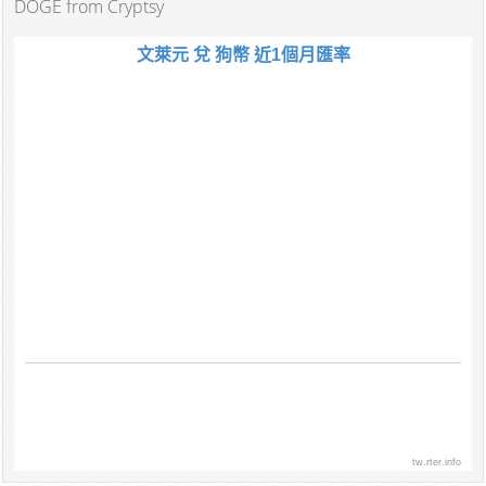
DOGE from Cryptsy
文萊元 兌 狗幣 近1個月匯率
tw.rter.info