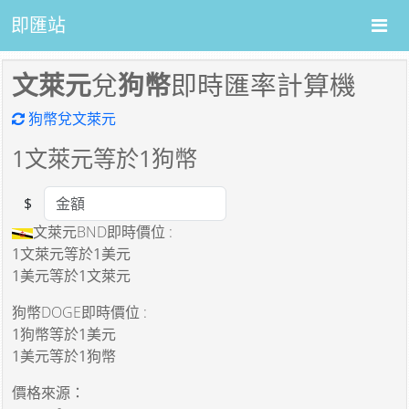
即匯站
文萊元
兌
狗幣
即時匯率計算機
狗幣兌文萊元
1
文萊元等於
1
狗幣
$
Amount
文萊元BND即時價位 :
1文萊元
等於
1美元
1美元
等於
1文萊元
狗幣DOGE即時價位 :
1狗幣
等於
1美元
1美元
等於
1狗幣
價格來源：