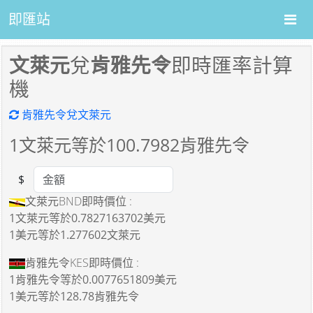
即匯站
文萊元
兌
肯雅先令
即時匯率計算
機
肯雅先令兌文萊元
1
文萊元等於
100.7982
肯雅先令
$
Amount
文萊元BND即時價位 :
1文萊元
等於
0.7827163702美元
1美元
等於
1.277602文萊元
肯雅先令KES即時價位 :
1肯雅先令
等於
0.0077651809美元
1美元
等於
128.78肯雅先令