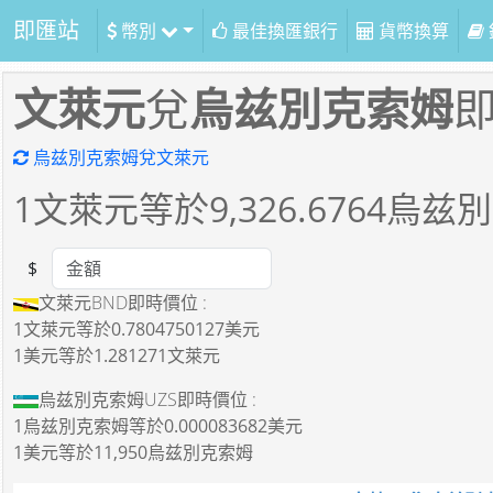
即匯站
幣別
最佳換匯銀行
貨幣換算
文萊元
兌
烏兹別克索姆
烏兹別克索姆兌文萊元
1
文萊元等於
9,326.6764
烏兹別
$
Amount
文萊元BND即時價位 :
1文萊元
等於
0.7804750127美元
1美元
等於
1.281271文萊元
烏兹別克索姆UZS即時價位 :
1烏兹別克索姆
等於
0.000083682美元
1美元
等於
11,950烏兹別克索姆