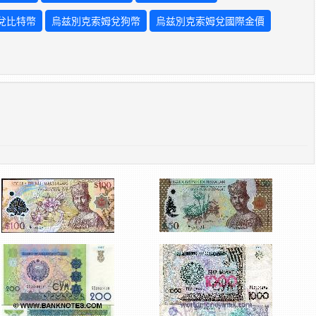
兌比特幣
烏兹別克索姆兌狗幣
烏兹別克索姆兌國際金價