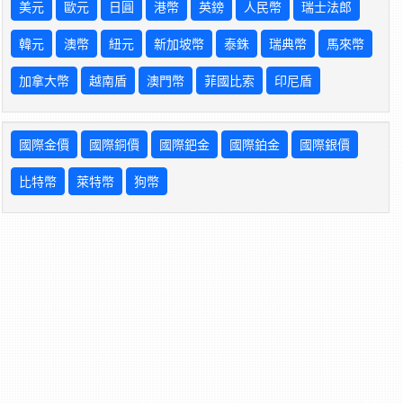
美元
歐元
日圓
港幣
英鎊
人民幣
瑞士法郎
韓元
澳幣
紐元
新加坡幣
泰銖
瑞典幣
馬來幣
加拿大幣
越南盾
澳門幣
菲國比索
印尼盾
國際金價
國際銅價
國際鈀金
國際鉑金
國際銀價
比特幣
萊特幣
狗幣