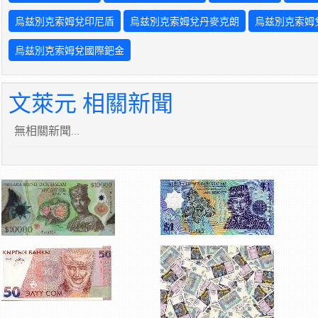
烏兹別克索姆兌印尼盾
烏兹別克索姆兌丹麥克朗
烏兹別克索姆
烏兹別克索姆兌國際鈀金
文萊元 相關新聞
無相關新聞...