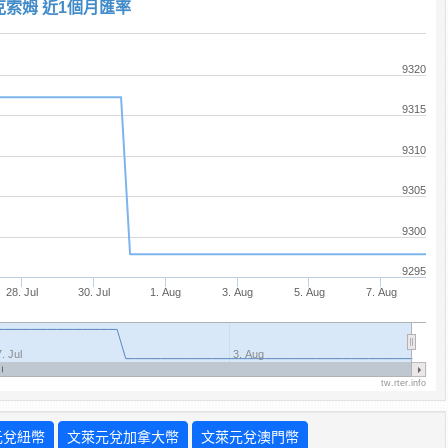
克索姆 近1個月匯率
9320
9315
9310
9305
9300
9295
28. Jul
30. Jul
1. Aug
3. Aug
5. Aug
7. Aug
. Jul
3. Aug
tw.rter.info
元兌紐幣
文萊元兌加拿大幣
文萊元兌澳門幣