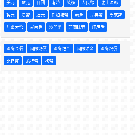
美元
歐元
日圓
港幣
英鎊
人民幣
瑞士法郎
韓元
澳幣
紐元
新加坡幣
泰銖
瑞典幣
馬來幣
加拿大幣
越南盾
澳門幣
菲國比索
印尼盾
國際金價
國際銅價
國際鈀金
國際鉑金
國際銀價
比特幣
萊特幣
狗幣