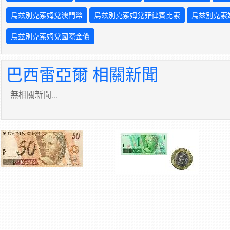
烏兹別克索姆兌澳門幣
烏兹別克索姆兌菲律賓比索
烏兹別克索
烏兹別克索姆兌國際金價
巴西雷亞爾 相關新聞
無相關新聞...