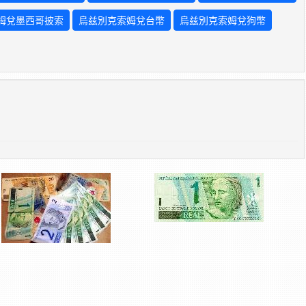
姆兌墨西哥披索
烏兹別克索姆兌台幣
烏兹別克索姆兌狗幣