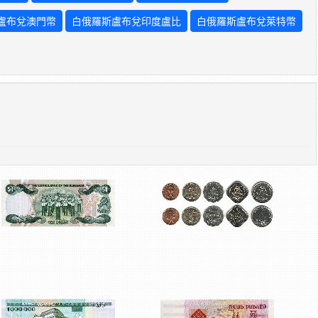
盧布兌澳門幣
白俄羅斯盧布兌印度盧比
白俄羅斯盧布兌萊特幣