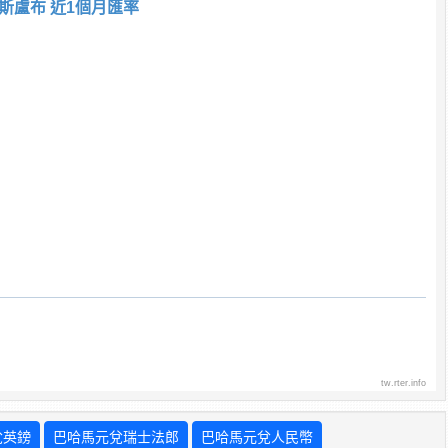
斯盧布 近1個月匯率
tw.rter.info
兌英鎊
巴哈馬元兌瑞士法郎
巴哈馬元兌人民幣