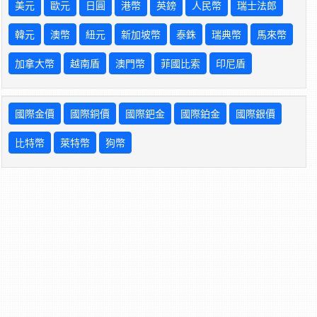
美元
歐元
日圓
港幣
英鎊
人民幣
瑞士法郎
韓元
澳幣
紐元
新加坡幣
泰銖
瑞典幣
馬來幣
加拿大幣
越南盾
澳門幣
菲國比索
印尼盾
國際金價
國際銅價
國際鈀金
國際鉑金
國際銀價
比特幣
萊特幣
狗幣