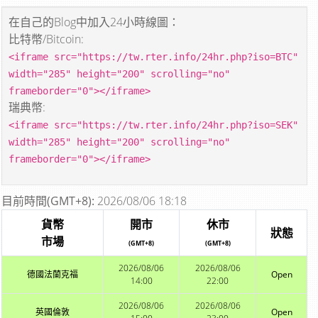
在自己的Blog中加入24小時線圖：
比特幣/Bitcoin:
<iframe src="https://tw.rter.info/24hr.php?iso=BTC"
width="285" height="200" scrolling="no"
frameborder="0"></iframe>
瑞典幣:
<iframe src="https://tw.rter.info/24hr.php?iso=SEK"
width="285" height="200" scrolling="no"
frameborder="0"></iframe>
目前時間(GMT+8):
2026/08/06 18:18
貨幣
開市
休市
狀態
市場
(GMT+8)
(GMT+8)
2026/08/06
2026/08/06
德國法蘭克福
Open
14:00
22:00
2026/08/06
2026/08/06
英國倫敦
Open