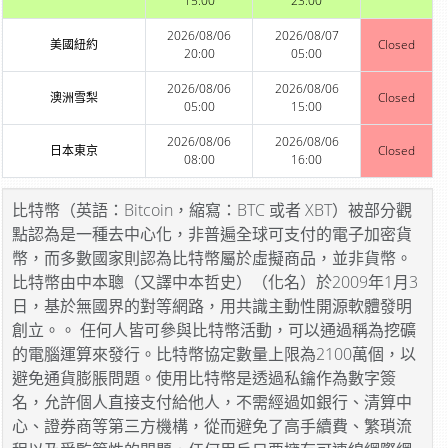
15:00
23:00
2026/08/06
2026/08/07
美國紐約
Closed
20:00
05:00
2026/08/06
2026/08/06
澳洲雪梨
Closed
05:00
15:00
2026/08/06
2026/08/06
日本東京
Closed
08:00
16:00
比特幣（英語：Bitcoin，縮寫：BTC 或者 XBT）被部分觀
點認為是一種去中心化，非普遍全球可支付的電子加密貨
幣，而多數國家則認為比特幣屬於虛擬商品，並非貨幣。
比特幣由中本聰（又譯中本哲史）（化名）於2009年1月3
日，基於無國界的對等網路，用共識主動性開源軟體發明
創立。。 任何人皆可參與比特幣活動，可以通過稱為挖礦
的電腦運算來發行。比特幣協定數量上限為2100萬個，以
避免通貨膨脹問題。使用比特幣是透過私鑰作為數字簽
名，允許個人直接支付給他人，不需經過如銀行、清算中
心、證券商等第三方機構，從而避免了高手續費、繁瑣流