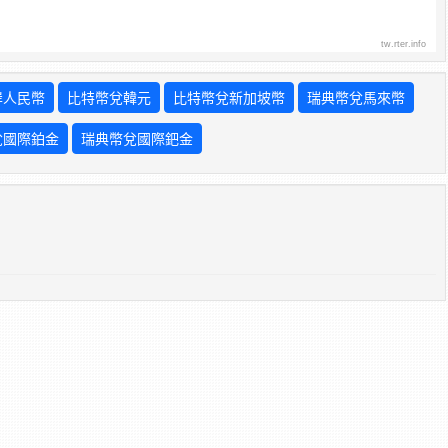
tw.rter.info
岸人民幣
比特幣兌韓元
比特幣兌新加坡幣
瑞典幣兌馬來幣
兌國際鉑金
瑞典幣兌國際鈀金