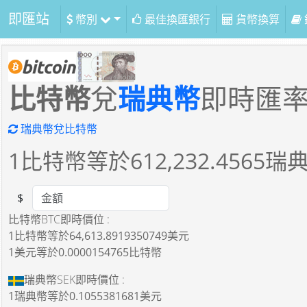
即匯站
幣別
最佳換匯銀行
貨幣換算
比特幣
兌
瑞典幣
即時匯
瑞典幣兌比特幣
1
比特幣等於
612,232.4565
瑞
$
Amount
比特幣BTC即時價位 :
1比特幣
等於
64,613.8919350749美元
1美元
等於
0.0000154765比特幣
瑞典幣SEK即時價位 :
1瑞典幣
等於
0.1055381681美元