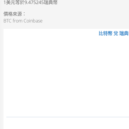
1美元
等於
9.475245瑞典幣
價格來源：
BTC from Coinbase
比特幣 兌 瑞典