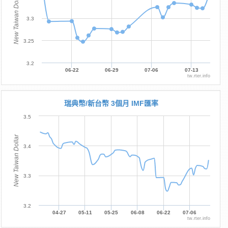
New Taiwan Dollar
3.3
3.25
3.2
06-22
06-29
07-06
07-13
tw.rter.info
瑞典幣/新台幣 3個月 IMF匯率
3.5
New Taiwan Dollar
3.4
3.3
3.2
04-27
05-11
05-25
06-08
06-22
07-06
tw.rter.info