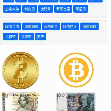
加拿大幣
越南盾
澳門幣
菲國比索
印尼盾
國際金價
國際銅價
國際鈀金
國際鉑金
國際銀價
比特幣
萊特幣
狗幣