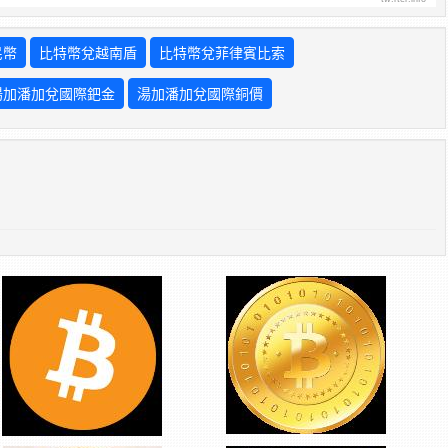
民幣
比特幣兌越南盾
比特幣兌菲律賓比索
湯加潘加兌國際鈀金
湯加潘加兌國際銅價