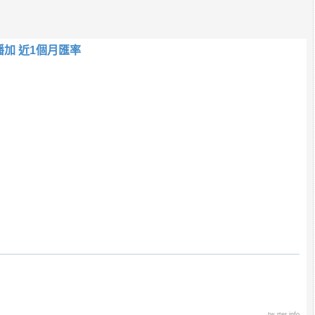
潘加 近1個月匯率
tw.rter.info