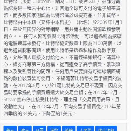
比特幣（英語：Bitcoin，縮寫：BTC 或者 XBT）被部分觀
點認為是一種去中心化，非普遍全球可支付的電子加密貨
幣，而多數國家則認為比特幣屬於虛擬商品，並非貨幣。
比特幣由中本聰（又譯中本哲史）（化名）於2009年1月3
日，基於無國界的對等網路，用共識主動性開源軟體發明
創立。。 任何人皆可參與比特幣活動，可以通過稱為挖礦
的電腦運算來發行。比特幣協定數量上限為2100萬個，以
避免通貨膨脹問題。使用比特幣是透過私鑰作為數字簽
名，允許個人直接支付給他人，不需經過如銀行、清算中
心、證券商等第三方機構，從而避免了高手續費、繁瑣流
程以及受監管性的問題，任何用戶只要擁有可連線網際網
路的數位裝置皆可使用。 不過隨著比特幣交易手續費的波
動，在2017年6月，小於1毫比特的交易已不現實，因為交
易時要承擔的手續費遠遠大於交易金額；在2017年12月，
Steam宣布停止接受比特幣，理由是「交易費用高昂，且
波動性大」，在2018年2月，平均交易手續費從2017年第
四季度的34美元，下降至約1美元。
美元
歐元
日圓
港幣
英鎊
人民幣
瑞士法郎