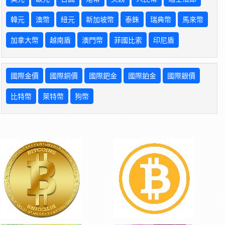
韓元
澳幣
紐元
新加坡幣
泰銖
瑞典幣
馬來幣
加拿大幣
越南盾
澳門幣
菲國比索
印尼盾
國際金價
國際銅價
國際鈀金
國際鉑金
國際銀價
比特幣
萊特幣
狗幣