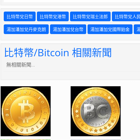
比特幣兌日幣
比特幣兌港幣
比特幣兌瑞士法郎
比特幣兌人
湯加潘加兌丹麥克朗
湯加潘加兌台幣
湯加潘加兌國際鉑金
比特幣/Bitcoin 相關新聞
無相關新聞...