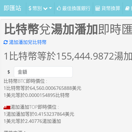
即匯站
幣別
最佳換匯銀行
貨幣換算
比特幣
兌
湯加潘加
即時
湯加潘加兌比特幣
1
比特幣等於
155,444.9872
湯
$
Amount
比特幣BTC即時價位 :
1比特幣
等於
64,560.0006765888美元
1美元
等於
0.0000154895比特幣
湯加潘加TOP即時價位 :
1湯加潘加
等於
0.4153237864美元
1美元
等於
2.40776湯加潘加