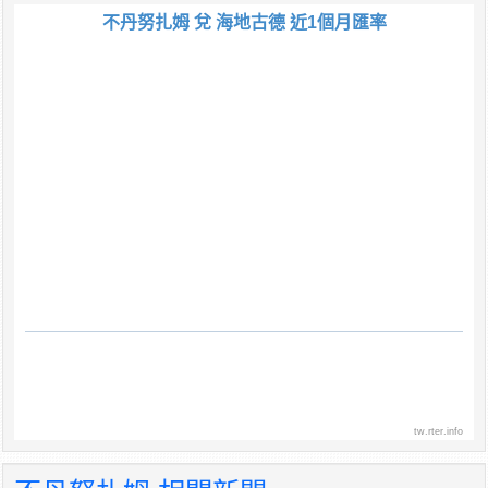
不丹努扎姆 兌 海地古德 近1個月匯率
tw.rter.info