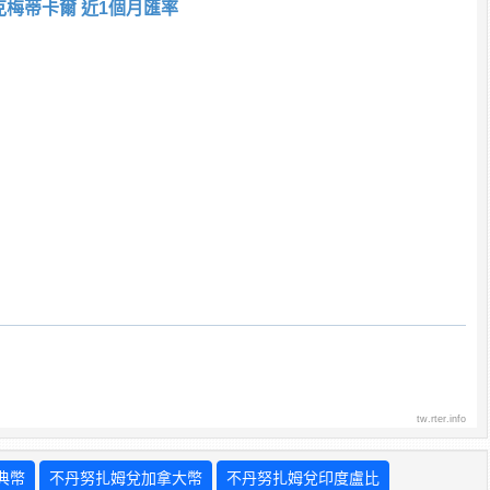
克梅蒂卡爾 近1個月匯率
tw.rter.info
典幣
不丹努扎姆兌加拿大幣
不丹努扎姆兌印度盧比