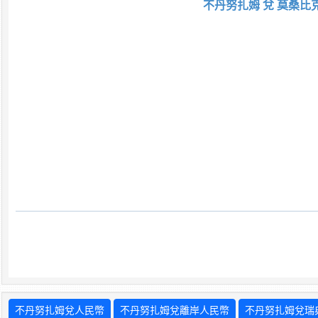
不丹努扎姆 兌 莫桑比
不丹努扎姆兌人民幣
不丹努扎姆兌離岸人民幣
不丹努扎姆兌瑞