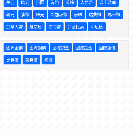
美元
歐元
日圓
港幣
英鎊
人民幣
瑞士法郎
韓元
澳幣
紐元
新加坡幣
泰銖
瑞典幣
馬來幣
加拿大幣
越南盾
澳門幣
菲國比索
印尼盾
國際金價
國際銅價
國際鈀金
國際鉑金
國際銀價
比特幣
萊特幣
狗幣