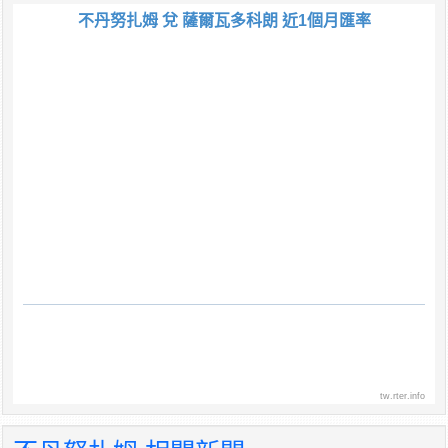
不丹努扎姆 兌 薩爾瓦多科朗 近1個月匯率
tw.rter.info