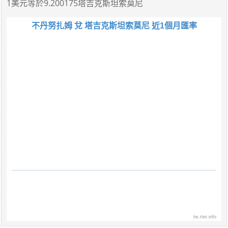
1美元
等於
9.200175塔吉克斯坦索莫尼
不丹努扎姆 兌 塔吉克斯坦索莫尼 近1個月匯率
tw.rter.info