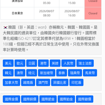
澳洲雪梨
Closed
05:00
15:00
2026/08/07
2026/08/07
日本東京
Closed
08:00
16:00
韓圓（원，英語：won）亦稱韓元、韓圜、韓國圓。是
大韓民國的通貨單位，由韓國央行韓國銀行發行。國際標
準化組織ISO 4217訂定其標準代號為KRW。1韓圓相當於
100錢，但錢已經不再於日常生活中使用，只在外幣兌換匯
率計算時使用。
美元
歐元
日圓
港幣
英鎊
人民幣
瑞士法郎
韓元
澳幣
紐元
新加坡幣
泰銖
瑞典幣
馬來幣
加拿大幣
越南盾
澳門幣
菲國比索
印尼盾
國際金價
國際銅價
國際鈀金
國際鉑金
國際銀價