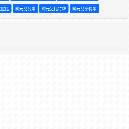
度盧比
韓元兌台幣
韓元兌比特幣
韓元兌萊特幣