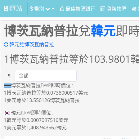
即匯站
幣別
最佳換匯銀行
貨幣換算
博茨瓦納普拉
兌
韓元
即
韓元兌博茨瓦納普拉
1
博茨瓦納普拉等於
103.9801
$
Amount
博茨瓦納普拉BWP即時價位 :
1博茨瓦納普拉
等於
0.0738000517美元
1美元
等於
13.550126博茨瓦納普拉
韓元KRW即時價位 :
1韓元
等於
0.0007097516美元
1美元
等於
1,408.943562韓元