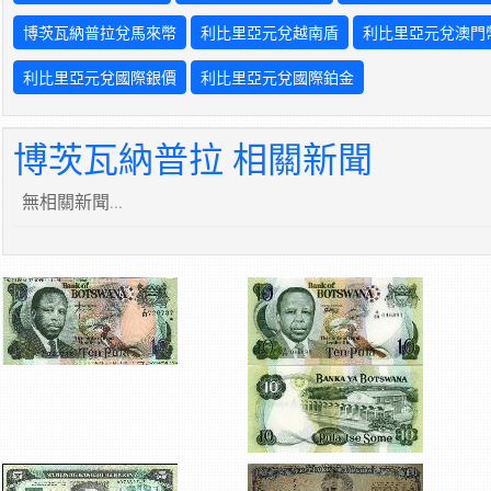
博茨瓦納普拉兌馬來幣
利比里亞元兌越南盾
利比里亞元兌澳門
利比里亞元兌國際銀價
利比里亞元兌國際鉑金
博茨瓦納普拉 相關新聞
無相關新聞...