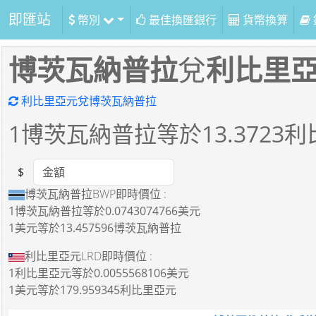
即匯站
幣別
最佳換匯銀行
貨幣換算
博茨瓦納普拉
兌
利比里
利比里亞元兌博茨瓦納普拉
1
博茨瓦納普拉等於
13.3723
利
$
Amount
博茨瓦納普拉BWP即時價位 :
1博茨瓦納普拉
等於
0.0743074766美元
1美元
等於
13.457596博茨瓦納普拉
利比里亞元LRD即時價位 :
1利比里亞元
等於
0.0055568106美元
1美元
等於
179.959345利比里亞元