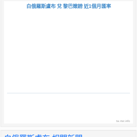
白俄羅斯盧布 兌 黎巴嫩鎊 近1個月匯率
tw.rter.info