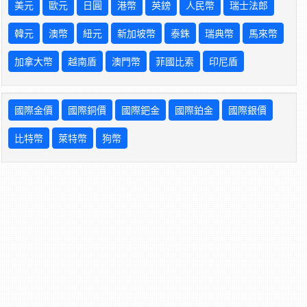
美元
歐元
日圓
港幣
英鎊
人民幣
瑞士法郎
韓元
澳幣
紐元
新加坡幣
泰銖
瑞典幣
馬來幣
加拿大幣
越南盾
澳門幣
菲國比索
印尼盾
國際金價
國際銅價
國際鈀金
國際鉑金
國際銀價
比特幣
萊特幣
狗幣