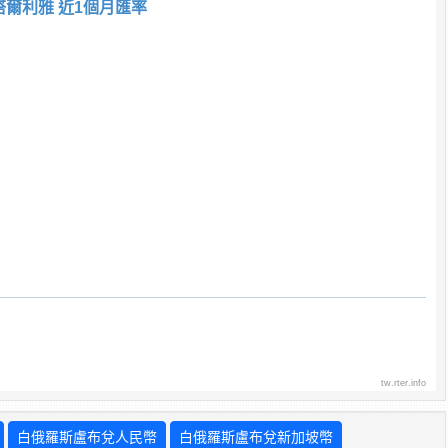
塔爾利雅 近1個月匯率
tw.rter.info
白俄羅斯盧布兌人民幣
白俄羅斯盧布兌新加坡幣