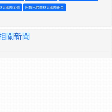
林兌國際金價
阿魯巴弗羅林兌國際鈀金
 相關新聞