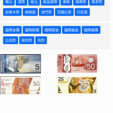
韓元
澳幣
紐元
新加坡幣
泰銖
瑞典幣
馬來幣
加拿大幣
越南盾
澳門幣
菲國比索
印尼盾
國際金價
國際銅價
國際鈀金
國際鉑金
國際銀價
比特幣
萊特幣
狗幣