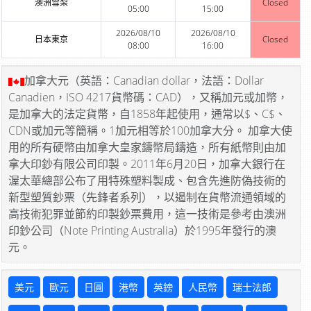
澳洲雪梨
Closed
05:00
15:00
2026/08/10
2026/08/10
日本東京
Closed
08:00
16:00
加拿大元（英語：Canadian dollar，法語：Dollar
Canadien，ISO 4217貨幣碼：CAD），又稱加元或加幣，
是加拿大的法定貨幣，自1858年起使用，通常以$、C$、
CDN或加元等簡稱。1加元相等於100加拿大分。 加拿大使
用的所有硬幣由加拿大皇家鑄幣局鑄造，所有紙幣則由加
拿大印鈔有限公司印製。2011年6月20日，加拿大銀行在
渥太華總部公布了用特殊塑料製成、包含先進防偽技術的
新型塑質鈔票（先鋒者系列），以遏制在貨幣流通領域的
高技術犯罪並節約印製鈔票費用，這一技術是參考由澳洲
印鈔公司（Note Printing Australia）於1995年發行的澳
元。
美元
歐元
日圓
港幣
英鎊
人民幣
瑞士法郎