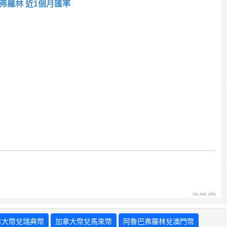
弗羅林 近1個月匯率
tw.rter.info
拿大幣兌瑞典幣
加拿大幣兌馬來幣
阿魯巴弗羅林兌澳門幣