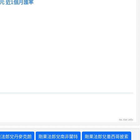
元 近1個月匯率
tw.rter.info
果法郎兌丹麥克朗
剛果法郎兌南非蘭特
剛果法郎兌墨西哥披索