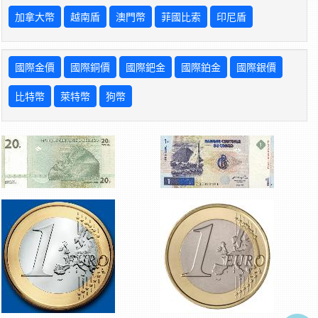
加拿大幣
越南盾
澳門幣
菲國比索
印尼盾
國際金價
國際銅價
國際鈀金
國際鉑金
國際銀價
比特幣
萊特幣
狗幣