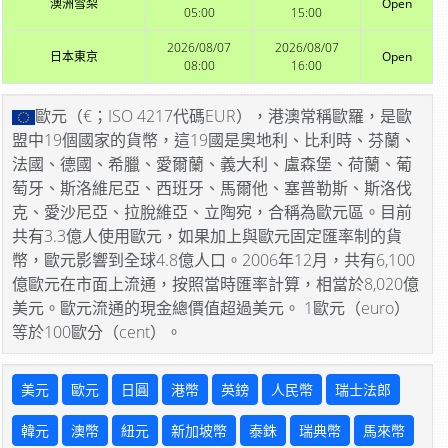
澳洲雪梨
Open
05:00
15:00
2026/08/07
2026/08/07
日本東京
Open
08:00
16:00
歐元（€；ISO 4217代碼EUR），港澳常稱歐羅，是歐
盟中19個國家的貨幣，這19國是奧地利、比利時、芬蘭、
法國、德國、希臘、愛爾蘭、義大利、盧森堡、荷蘭、葡
萄牙、斯洛維尼亞、西班牙、馬爾他、塞普勒斯、斯洛伐
克、愛沙尼亞、拉脫維亞、立陶宛，合稱為歐元區。目前
共有3.3億人使用歐元，如果加上與歐元固定匯率制的貨
幣，歐元影響到全球4.8億人口。2006年12月，共有6,100
億歐元在市面上流通，按照當時匯率計算，相當於8,020億
美元。歐元流通的現金總價值超過美元。 1歐元（euro）
等於100歐分（cent）。
美元
歐元
日圓
港幣
英鎊
人民幣
瑞士法郎
韓元
澳幣
紐元
新加坡幣
泰銖
瑞典幣
馬來幣