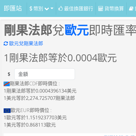
即匯站
幣別
最佳換匯銀行
貨幣換算
剛果法郎
兌
歐元
即時匯
歐元兌剛果法郎
1
剛果法郎等於
0.0004
歐元
$
Amount
剛果法郎CDF即時價位 :
1剛果法郎
等於
0.0004396134美元
1美元
等於
2,274.725707剛果法郎
歐元EUR即時價位 :
1歐元
等於
1.1519237703美元
1美元
等於
0.868113歐元