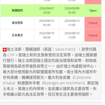
15:00
23:00
2026/08/07
2026/08/08
美國紐約
Open
20:00
05:00
2026/08/10
2026/08/10
澳洲雪梨
Closed
05:00
15:00
2026/08/10
2026/08/10
日本東京
Closed
08:00
16:00
瑞士法郎，簡稱瑞郎（英語：Swiss franc），貨幣代碼
為 CHF。是瑞士和列支敦斯登的法定貨幣，由瑞士國家銀
行發行。瑞士法郎因瑞士穩定的政治環境和貨幣、財政政
策被視為是世界強勢貨幣之一。 由於瑞士地處歐洲中心，
被大部分使用歐元的歐盟國家所包圍，瑞士境內大城市中
亦有商鋪、機構接受歐元。義大利金皮庸（Campione
d'Italia）和德國布辛根（Büsingen am Hochrhein）鄰近瑞
士本土，是瑞士的內飛地。金皮庸以瑞郎為主要貨幣，布
辛根雖以歐元為法定貨幣，但日常生活主要使用瑞郎。