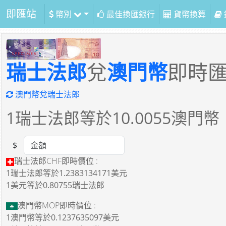
即匯站
幣別
最佳換匯銀行
貨幣換算
瑞士法郎
兌
澳門幣
即時
澳門幣兌瑞士法郎
1
瑞士法郎等於
10.0055
澳門幣
$
Amount
瑞士法郎CHF即時價位 :
1瑞士法郎
等於
1.2383134171美元
1美元
等於
0.80755瑞士法郎
澳門幣MOP即時價位 :
1澳門幣
等於
0.1237635097美元