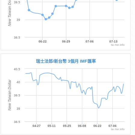
New Taiwan Dollar
39.5
39
38.5
06-22
06-29
07-06
07-13
tw.rter.info
瑞士法郎/新台幣 3個月 IMF匯率
40.5
New Taiwan Dollar
40
39.5
39
38.5
04-27
05-11
05-25
06-08
06-22
07-06
tw.rter.info