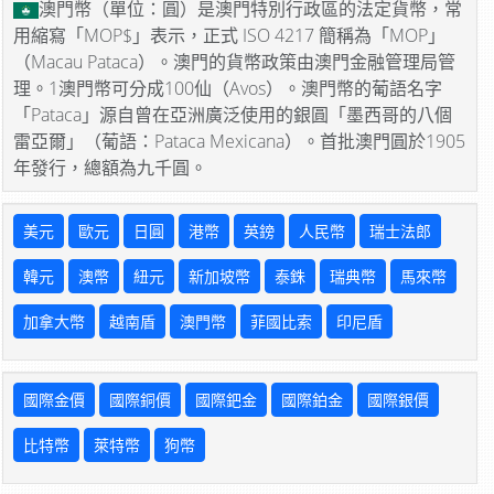
澳門幣（單位：圓）是澳門特別行政區的法定貨幣，常
用縮寫「MOP$」表示，正式 ISO 4217 簡稱為「MOP」
（Macau Pataca）。澳門的貨幣政策由澳門金融管理局管
理。1澳門幣可分成100仙（Avos）。澳門幣的葡語名字
「Pataca」源自曾在亞洲廣泛使用的銀圓「墨西哥的八個
雷亞爾」（葡語：Pataca Mexicana）。首批澳門圓於1905
年發行，總額為九千圓。
美元
歐元
日圓
港幣
英鎊
人民幣
瑞士法郎
韓元
澳幣
紐元
新加坡幣
泰銖
瑞典幣
馬來幣
加拿大幣
越南盾
澳門幣
菲國比索
印尼盾
國際金價
國際銅價
國際鈀金
國際鉑金
國際銀價
比特幣
萊特幣
狗幣