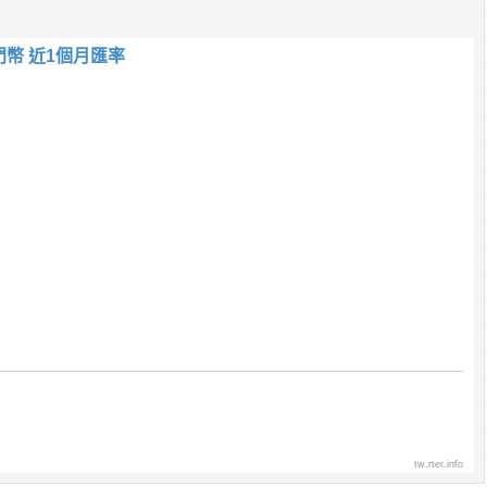
門幣 近1個月匯率
tw.rter.info