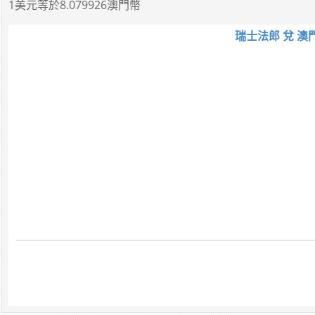
1美元
等於
8.079926澳門幣
瑞士法郎 兌 澳