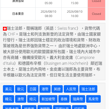
澳洲雪梨
Closed
05:00
15:00
2026/08/10
2026/08/10
日本東京
Closed
08:00
16:00
瑞士法郎，簡稱瑞郎（英語：Swiss franc），貨幣代碼
為 CHF。是瑞士和列支敦斯登的法定貨幣，由瑞士國家銀
行發行。瑞士法郎因瑞士穩定的政治環境和貨幣、財政政
策被視為是世界強勢貨幣之一。 由於瑞士地處歐洲中心，
被大部分使用歐元的歐盟國家所包圍，瑞士境內大城市中
亦有商鋪、機構接受歐元。義大利金皮庸（Campione
d'Italia）和德國布辛根（Büsingen am Hochrhein）鄰近瑞
士本土，是瑞士的內飛地。金皮庸以瑞郎為主要貨幣，布
辛根雖以歐元為法定貨幣，但日常生活主要使用瑞郎。
美元
歐元
日圓
港幣
英鎊
人民幣
瑞士法郎
韓元
澳幣
紐元
新加坡幣
泰銖
瑞典幣
馬來幣
加拿大幣
越南盾
澳門幣
菲國比索
印尼盾