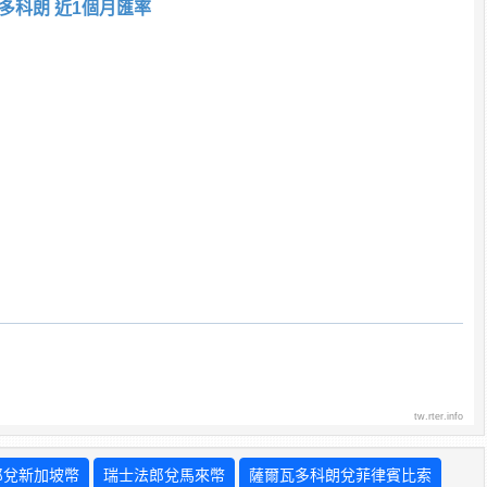
多科朗 近1個月匯率
tw.rter.info
郎兌新加坡幣
瑞士法郎兌馬來幣
薩爾瓦多科朗兌菲律賓比索