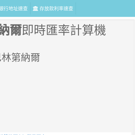
銀行地址速查
存放款利率速查
納爾
即時匯率計算機
巴林第納爾