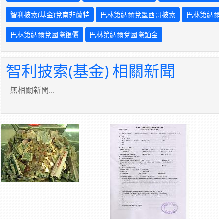
智利披索(基金)兌南非蘭特
巴林第納爾兌墨西哥披索
巴林第納
巴林第納爾兌國際銀價
巴林第納爾兌國際鉑金
智利披索(基金) 相關新聞
無相關新聞...