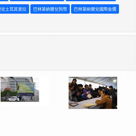
爾兌土耳其里拉
巴林第納爾兌狗幣
巴林第納爾兌國際金價