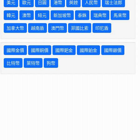
美元
歐元
日圓
港幣
英鎊
人民幣
瑞士法郎
韓元
澳幣
紐元
新加坡幣
泰銖
瑞典幣
馬來幣
加拿大幣
越南盾
澳門幣
菲國比索
印尼盾
國際金價
國際銅價
國際鈀金
國際鉑金
國際銀價
比特幣
萊特幣
狗幣