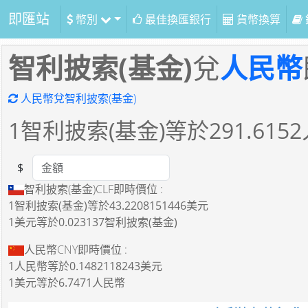
即匯站
幣別
最佳換匯銀行
貨幣換算
智利披索(基金)
兌
人民幣
人民幣兌智利披索(基金)
1
智利披索(基金)等於
291.6152
$
Amount
智利披索(基金)CLF即時價位 :
1智利披索(基金)
等於
43.2208151446美元
1美元
等於
0.023137智利披索(基金)
人民幣CNY即時價位 :
1人民幣
等於
0.1482118243美元
1美元
等於
6.7471人民幣