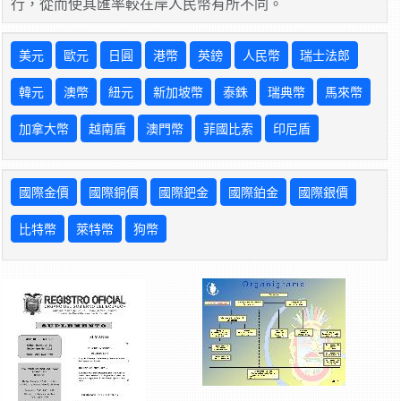
行，從而使其匯率較在岸人民幣有所不同。
美元
歐元
日圓
港幣
英鎊
人民幣
瑞士法郎
韓元
澳幣
紐元
新加坡幣
泰銖
瑞典幣
馬來幣
加拿大幣
越南盾
澳門幣
菲國比索
印尼盾
國際金價
國際銅價
國際鈀金
國際鉑金
國際銀價
比特幣
萊特幣
狗幣