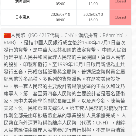
澳洲雪梨
Closed
05:00
15:00
2026/08/10
2026/08/10
日本東京
Closed
08:00
16:00
人民幣（ISO 4217代碼：CNY，漢語拼音：Rénmínbì，
RMB），是指中國人民銀行成立後於1948年12月1日首次
發行的貨幣，是中華人民共和國的法定貨幣。 中國人民銀
行是中華人民共和國管理人民幣的主管機關，負責人民幣
的設計、印製和發行。至1999年10月1日啟用新版為止共
發行五套，形成包括紙幣與金屬幣、普通紀念幣與貴金屬
紀念幣等多品種、多系列的貨幣體系。在歷次美術設計
中，第一套人民幣的主要設計者是解放區的王益久和沈乃
庸等人。第二套至第四套人民幣的主要設計者是著名藝術
家、原中央美術學院副院長羅工柳，以及周令釗、陳若菊
夫婦、侯一民和鄧澍夫婦5人。第五套人民幣的彩稿設計工
作則全部是由印鈔造幣企業的專業設計人員承擔完成。 人
民幣在海外清算時稱為離岸人民幣（代碼：CNH），離岸
人民幣匯價由離岸人民幣參加行自行對盤，不需經由清算