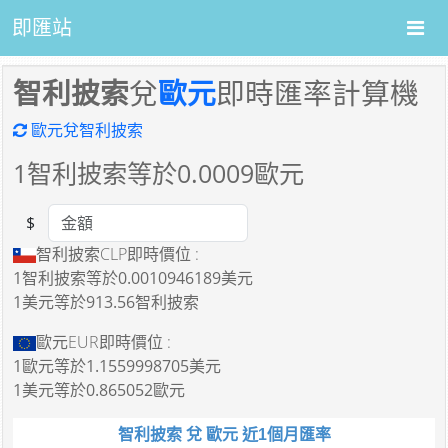
即匯站
智利披索
兌
歐元
即時匯率計算機
歐元兌智利披索
1
智利披索等於
0.0009
歐元
$
Amount
智利披索CLP即時價位 :
1智利披索
等於
0.0010946189美元
1美元
等於
913.56智利披索
歐元EUR即時價位 :
1歐元
等於
1.1559998705美元
1美元
等於
0.865052歐元
智利披索 兌 歐元 近1個月匯率