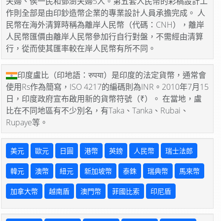
夫婦、侯一民和鄧澍夫婦5人。第五套人民幣的彩稿設計工
作則全部是由印鈔造幣企業的專業設計人員承擔完成。 人
民幣在海外清算時稱為離岸人民幣（代碼：CNH），離岸
人民幣匯價由離岸人民幣參加行自行對盤，不需經由清算
行，從而使其匯率較在岸人民幣有所不同。
印度盧比（印地語：रुपया）是印度的法定貨幣，通常會
使用Rs作為簡寫，ISO 4217的編碼則為INR。2010年7月15
日，印度政府宣布啟用新的貨幣符號（₹）。 在當地，盧
比在不同地區有不少別名，有Taka、Tanka、Rubai、
Rupaye等。
美元
歐元
日圓
港幣
英鎊
人民幣
瑞士法郎
韓元
澳幣
紐元
新加坡幣
泰銖
瑞典幣
馬來幣
加拿大幣
越南盾
澳門幣
菲國比索
印尼盾