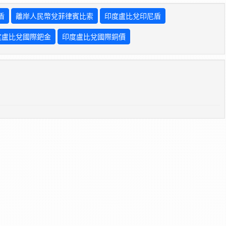
盾
離岸人民幣兌菲律賓比索
印度盧比兌印尼盾
度盧比兌國際鈀金
印度盧比兌國際銅價