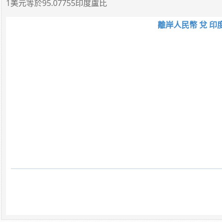
1美元
等於
95.07755印度盧比
離岸人民幣 兌 印