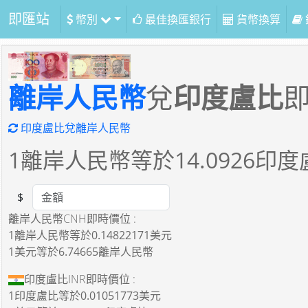
即匯站
幣別
最佳換匯銀行
貨幣換算
離岸人民幣
兌
印度盧比
印度盧比兌離岸人民幣
1
離岸人民幣等於
14.0926
印度
$
Amount
離岸人民幣CNH即時價位 :
1離岸人民幣
等於
0.14822171美元
1美元
等於
6.74665離岸人民幣
印度盧比INR即時價位 :
1印度盧比
等於
0.01051773美元