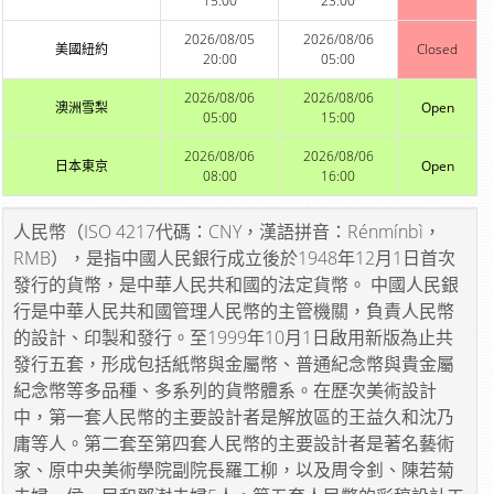
15:00
23:00
2026/08/05
2026/08/06
美國紐約
Closed
20:00
05:00
2026/08/06
2026/08/06
澳洲雪梨
Open
05:00
15:00
2026/08/06
2026/08/06
日本東京
Open
08:00
16:00
人民幣（ISO 4217代碼：CNY，漢語拼音：Rénmínbì，
RMB），是指中國人民銀行成立後於1948年12月1日首次
發行的貨幣，是中華人民共和國的法定貨幣。 中國人民銀
行是中華人民共和國管理人民幣的主管機關，負責人民幣
的設計、印製和發行。至1999年10月1日啟用新版為止共
發行五套，形成包括紙幣與金屬幣、普通紀念幣與貴金屬
紀念幣等多品種、多系列的貨幣體系。在歷次美術設計
中，第一套人民幣的主要設計者是解放區的王益久和沈乃
庸等人。第二套至第四套人民幣的主要設計者是著名藝術
家、原中央美術學院副院長羅工柳，以及周令釗、陳若菊