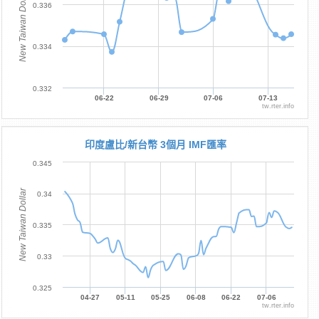
New Taiwan Dollar
0.336
0.334
0.332
06-22
06-29
07-06
07-13
tw.rter.info
印度盧比/新台幣 3個月 IMF匯率
0.345
New Taiwan Dollar
0.34
0.335
0.33
0.325
04-27
05-11
05-25
06-08
06-22
07-06
tw.rter.info