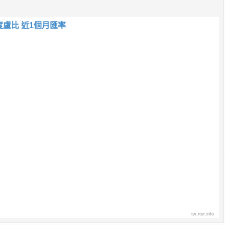
度盧比 近1個月匯率
tw.rter.info